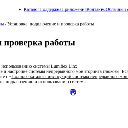
Каталог
Поддержка
Приложения
Контакты
Облачный 
пы
/
Установка, подключение и проверка работы
и проверка работы
 использованию системы Lumiflex Linx
ке и настройке системы непрерывного мониторинга глюкозы. Ес
те с «
Полного каталога инструкций системы непрерывного мон
вке, подключению и использованию системы.