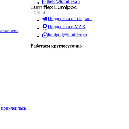
help@lumiflex.ru
Lumiflex Lumipod
Помпа
Поддержка в Telegram
Поддержка в MAX
тановлена
lumipod@lumiflex.ru
Работаем круглосуточно
о приклеилась