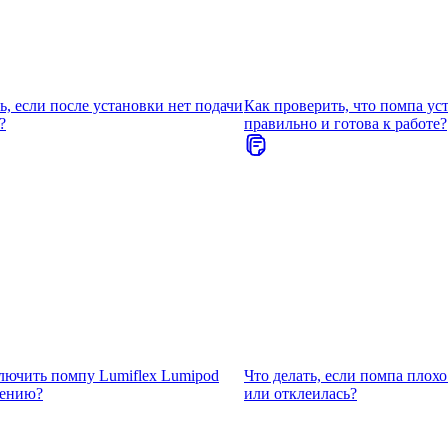
ь, если после установки нет подачи
Как проверить, что помпа ус
?
правильно и готова к работе?
лючить помпу Lumiflex Lumipod
Что делать, если помпа плох
жению?
или отклеилась?