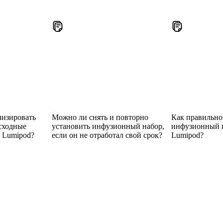
лизировать
Можно ли снять и повторно
Как правильно 
сходные
установить инфузионный набор,
инфузионный н
x Lumipod?
если он не отработал свой срок?
Lumipod?