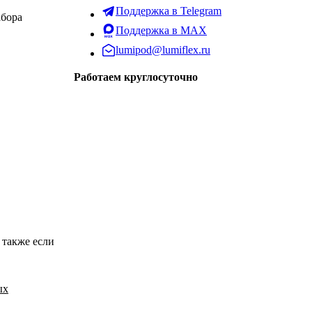
Поддержка в Telegram
абора
Поддержка в MAX
lumipod@lumiflex.ru
Работаем круглосуточно
 также если
ых