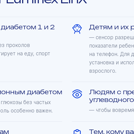
диабетом 1 и 2
Детям и их 
— сенсор разреше
ез проколов
показатели ребен
гирует на еду, спорт
на телефон. Для 
установка и испо
взрослого.
ионным диабетом
Людям с пр
углеводног
 глюкозы без частых
— чтобы вовремя
роль особенно важен.
гам
Тем, кому в