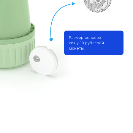
Размер сенсора —
как у 10‑рублёвой
монеты.