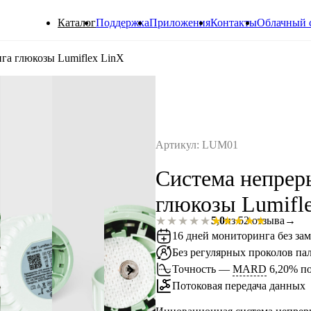
Каталог
Поддержка
Приложения
Контакты
Облачный 
га глюкозы Lumiflex LinX
Артикул: LUM01
Система непрер
глюкозы Lumifl
★★★★★
★★★★★
5,0
из 5
2 отзыва
→
16 дней мониторинга без за
Без регулярных проколов па
Точность —
MARD
6,20% по
Потоковая передача данных