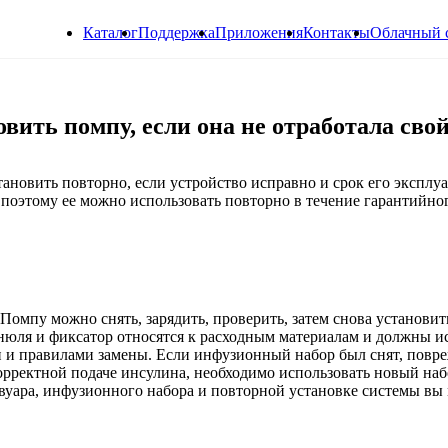
Каталог
Поддержка
Приложения
Контакты
Облачный 
вить помпу, если она не отработала сво
тановить повторно, если устройство исправно и срок его эксплу
 поэтому ее можно использовать повторно в течение гарантийно
Помпу можно снять, зарядить, проверить, затем снова установи
нюля и фиксатор относятся к расходным материалам и должны и
и и правилами замены. Если инфузионный набор был снят, повр
корректной подаче инсулина, необходимо использовать новый наб
ервуара, инфузионного набора и повторной установке системы вы