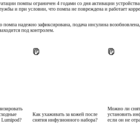
атации помпы ограничен 4 годами со дня активации устройства.
лужбы и при условии, что помпа не повреждена и работает корр
то помпа надежно зафиксирована, подача инсулина возобновлена
находится под контролем.
лизировать
Можно ли снят
сходные
Как ухаживать за кожей после
установить ин
x Lumipod?
снятия инфузионного набора?
если он не отр