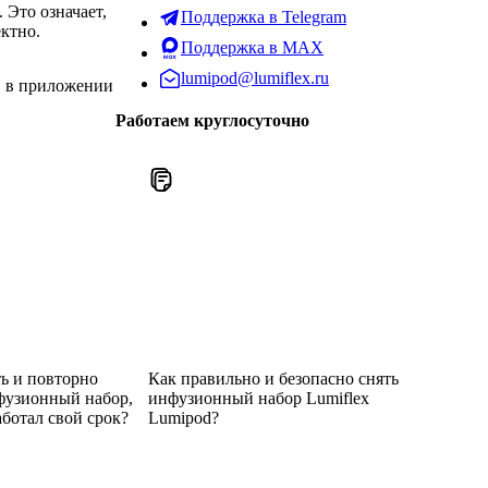
 Это означает,
Поддержка в Telegram
ектно.
Поддержка в MAX
lumipod@lumiflex.ru
, в приложении
Работаем круглосуточно
ь и повторно
Как правильно и безопасно снять
фузионный набор,
инфузионный набор Lumiflex
аботал свой срок?
Lumipod?