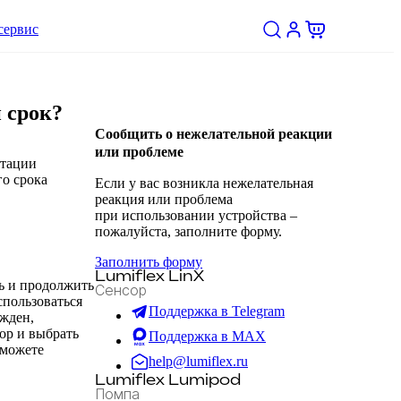
сервис
й срок?
Сообщить о нежелательной реакции
или проблеме
атации
го срока
Если у вас возникла нежелательная
реакция или проблема
при использовании устройства –
пожалуйста, заполните форму.
Заполнить форму
Lumiflex LinX
ть и продолжить
Сенсор
спользоваться
Поддержка в Telegram
ежден,
ор и выбрать
Поддержка в MAX
 можете
help@lumiflex.ru
Lumiflex Lumipod
Помпа