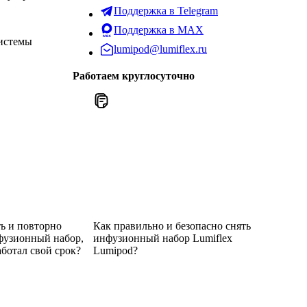
Поддержка в Telegram
Поддержка в MAX
системы
lumipod@lumiflex.ru
Работаем круглосуточно
ь и повторно
Как правильно и безопасно снять
фузионный набор,
инфузионный набор Lumiflex
аботал свой срок?
Lumipod?