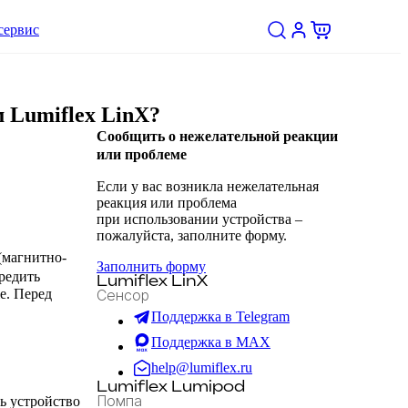
сервис
 Lumiflex LinX?
Сообщить о нежелательной реакции
или проблеме
Если у вас возникла нежелательная
реакция или проблема
при использовании устройства –
пожалуйста, заполните форму.
(магнитно-
Заполнить форму
редить
Lumiflex LinX
е. Перед
Сенсор
Поддержка в Telegram
Поддержка в MAX
help@lumiflex.ru
Lumiflex Lumipod
Помпа
ь устройство