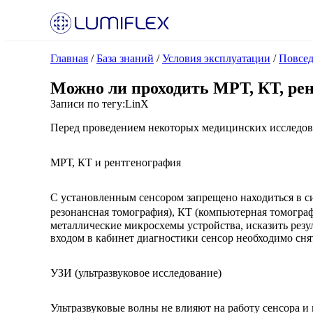
Главная
/
База знаний
/
Условия эксплуатации
/
Повсед
Можно ли проходить МРТ, КТ, рен
Записи по тегу:
LinX
Перед проведением некоторых медицинских исследова
МРТ, КТ и рентгенография
С установленным сенсором запрещено находиться в с
резонансная томография), КТ (компьютерная томогра
металлические микросхемы устройства, исказить резу
входом в кабинет диагностики сенсор необходимо сня
УЗИ (ультразвуковое исследование)
Ультразвуковые волны не влияют на работу сенсора 