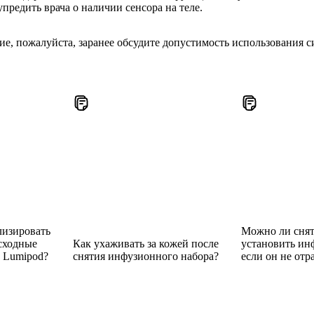
предить врача о наличии сенсора на теле.
е, пожалуйста, заранее обсудите допустимость использования 
лизировать
Можно ли снят
сходные
Как ухаживать за кожей после
установить ин
x Lumipod?
снятия инфузионного набора?
если он не отр