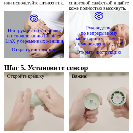
или используйте антисептик.
спиртовой салфеткой и дайте
коже полностью высохнуть.
Руководство
Инструкция по установке
по непрерывному
и использованию Lumiflex
мониторингу глюкозы
LinX
у беременных женщин
у новорожденных детей
Открыть инструкцию
Открыть инструкцию
Шаг 5. Установите сенсор
Откройте крышку
Важно!