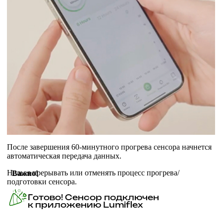
После завершения
60-минутного прогрева сенсора начнется
автоматическая передача данных.
Нельзя прерывать или отменять процесс прогрева/
Важно!
подготовки сенсора.
Готово! Сенсор подключен
к приложению Lumiflex