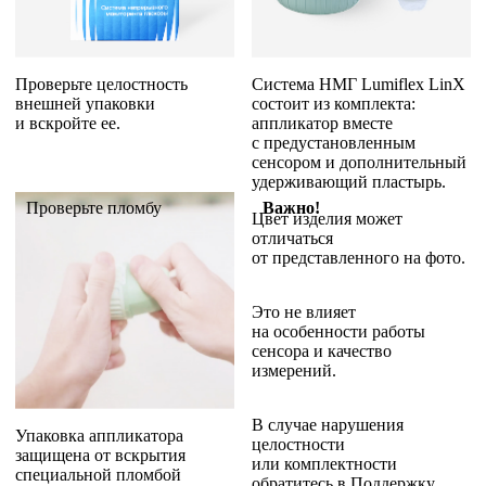
Проверьте целостность
Система НМГ Lumiflex LinX
внешней упаковки
состоит из комплекта:
и вскройте ее.
аппликатор вместе
с предустановленным
сенсором и дополнительный
удерживающий пластырь.
Проверьте пломбу
Важно!
Цвет изделия может
отличаться
от представленного на фото.
Это не влияет
на особенности работы
сенсора и качество
измерений.
В случае нарушения
Упаковка аппликатора
целостности
защищена от вскрытия
или комплектности
специальной пломбой
обратитесь в
Поддержку