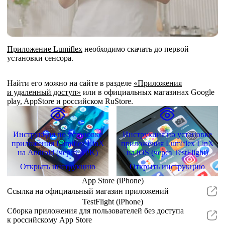
Приложение Lumiflex
необходимо скачать до первой
установки сенсора.
Найти его можно на сайте в разделе
«Приложения
и удаленный доступ»
или в официальных магазинах Google
play, AppStore и российском RuStore.
Инструкция по установке
Инструкция по установке
приложения Lumiflex LinX
приложения Lumiflex LinX
на Android (через APK)
на iOS (через TestFlight)
Открыть инструкцию
Открыть инструкцию
App Store (iPhone)
Ссылка на официальный магазин приложений
TestFlight (iPhone)
Сборка приложения для пользователей без доступа
к российскому App Store