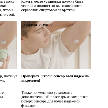
ните кожу
Кожа в месте установки должна быть
овки —
чистой и полностью высохшей после
к, чтобы
обработки спиртовой салфеткой.
атянутой.
Закрепите сенсор
р, потянув
Проверьте, чтобы сенсор был надежно
же.
закреплен!
ьте
Также по желанию установите
бы
дополнительный пластырь из комплекта
поверх сенсора для более надежной
фиксации.