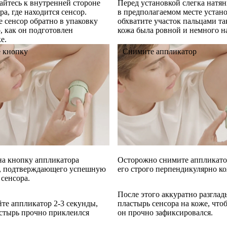
айтесь к внутренней стороне
Перед установкой слегка натя
а, где находится сенсор.
в предполагаемом месте устан
е сенсор обратно в упаковку
обхватите участок пальцами та
, как он подготовлен
кожа была ровной и немного н
е.
 кнопку
Снимите аппликатор
а кнопку аппликатора
Осторожно снимите аппликато
а, подтверждающего успешную
его строго перпендикулярно ко
 сенсора.
После этого аккуратно разглад
те аппликатор 2-3 секунды,
пластырь сенсора на коже, что
стырь прочно приклеился
он прочно зафиксировался.