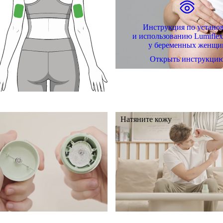
Инструкция по устано
и использованию Lumifle
у беременных женщи
Открыть инструкци
Натяните кожу