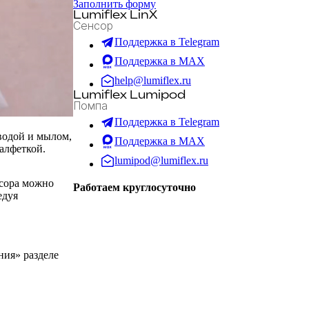
Заполнить форму
Lumiflex LinX
Сенсор
Поддержка в Telegram
Поддержка в MAX
help@lumiflex.ru
Lumiflex Lumipod
Помпа
Поддержка в Telegram
водой и мылом,
Поддержка в MAX
алфеткой.
lumipod@lumiflex.ru
нсора можно
Работаем круглосуточно
едуя
ния» разделе