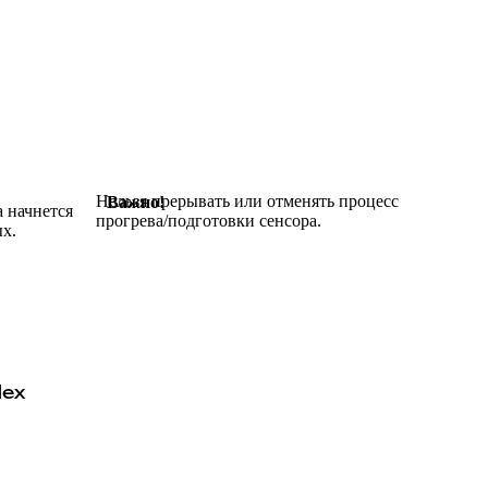
Нельзя прерывать или отменять процесс
Важно!
 начнется
прогрева/подготовки сенсора.
ых.
lex