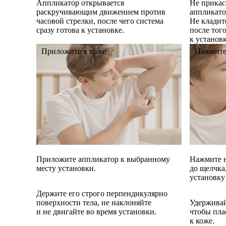
Аппликатор открывается
Не прикас
раскручивающим движением против
аппликатор
часовой стрелки, после чего система
Не кладит
сразу готова к установке.
после того
к установк
Приложите к коже
Нажмите
Приложите аппликатор к выбранному
Нажмите н
месту установки.
до щелчк
установку
Держите его строго перпендикулярно
поверхности тела, не наклоняйте
Удерживай
и не двигайте во время установки.
чтобы пла
к коже.