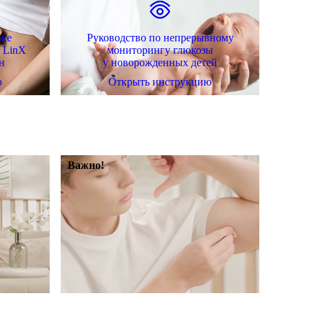
вке
Руководство по непрерывному
x LinX
мониторингу глюкозы
н
у новорожденных детей
ю
Открыть инструкцию
Важно!