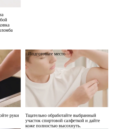
на
мбой
ковка
пломба
Подготовьте место
ойте руки
Тщательно обработайте выбранный
участок спиртовой салфеткой и дайте
коже полностью высохнуть.