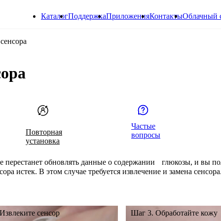
Каталог
Поддержка
Приложения
Контакты
Облачный 
 сенсора
сора
Частые
Повторная
вопросы
установка
е перестанет обновлять данные о содержании глюкозы, и вы п
ора истек. В этом случае требуется извлечение и замена сенсора
 Извлеките сенсор
Шаг 3. Обработайте кожу