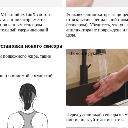
МГ Lumiflex LinX состоит
Упаковка аппликатора защище
кта: аппликатор вместе
от вскрытия специальной пло
ановленным сенсором
(стикером). Убедитесь, что упа
ительный удерживающий
аппликатора не повреждена и 
цела.
установки нового сенсора
Вымойте руки
м подкожного жира, такие
мышц и видимой сосудистой
Перед установкой сенсора вым
или используйте антисептик.