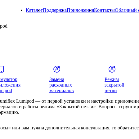
Каталог
Поддержка
Приложения
Контакты
Облачный 
ipod
мулятор
Замена
Режим
иложения
расходных
закрытой
mipod
материалов
петли
Lumiflex Lumipod — от первой установки и настройки приложени
териалов и работы режима «Закрытой петли». Вопросы сгруппи
ормацию.
росы» или вам нужна дополнительная консультация, то обратитес